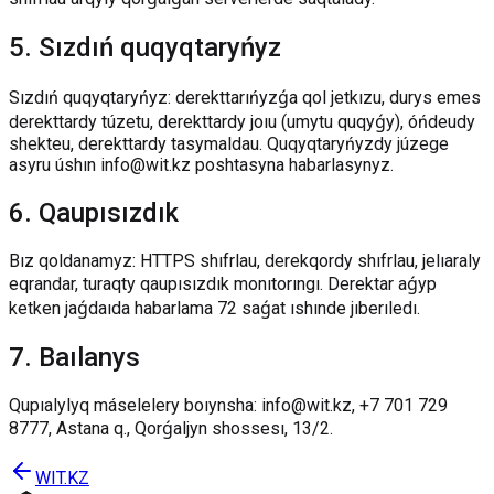
5
.
Sızdıń quqyqtaryńyz
Sızdıń quqyqtaryńyz: derekttarıńyzǵa qol jetkızu, durys emes
derekttardy túzetu, derekttardy joıu (umytu quqyǵy), óńdeudy
shekteu, derekttardy tasymaldau. Quqyqtaryńyzdy júzege
asyru úshın info@wit.kz poshtasyna habarlasynyz.
6
.
Qaupısızdık
Bız qoldanamyz: HTTPS shıfrlau, derekqordy shıfrlau, jelıaraly
eqrandar, turaqty qaupısızdık monıtorıngı. Derektar aǵyp
ketken jaǵdaıda habarlama 72 saǵat ıshınde jıberıledı.
7
.
Baılanys
Qupıalylyq máselelery boıynsha: info@wit.kz, +7 701 729
8777, Astana q., Qorǵaljyn shossesı, 13/2.
WIT.KZ