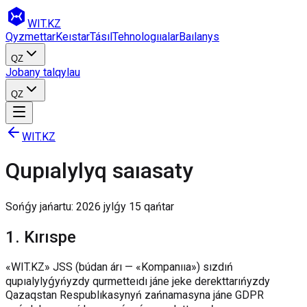
WIT
.KZ
Qyzmettar
Keıstar
Tásıl
Tehnologııalar
Baılanys
QZ
Jobany talqylau
QZ
WIT.KZ
Qupıalylyq saıasaty
Sońǵy jańartu: 2026 jylǵy 15 qańtar
1
.
Kırıspe
«WIT.KZ» JSS (búdan árı — «Kompanııa») sızdıń
qupıalylyǵyńyzdy qurmetteıdı jáne jeke derekttarıńyzdy
Qazaqstan Respublıkasynyń zańnamasyna jáne GDPR