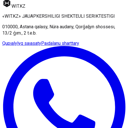
WIT
.KZ
«WIT.KZ» JAUAPKERSHILIGI SHEKTEULI SERIKTESTIGI
010000, Astana qalasy, Núra audany, Qorǵaljyn shossesı,
13/2 ǵım., 2 t.e.b.
Qupıalylyq saıasaty
Paıdalanu sharttary