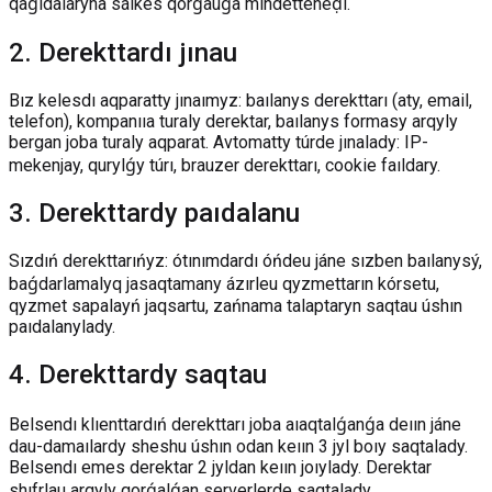
qaǵıdalaryna sáıkes qorǵauǵa mındetteneḍı.
2
.
Derekttardı jınau
Bız kelesdı aqparatty jınaımyz: baılanys derekttarı (aty, email,
telefon), kompanııa turaly derektar, baılanys formasy arqyly
bergan joba turaly aqparat. Avtomatty túrde jınalady: IP-
mekenjay, qurylǵy túrı, brauzer derekttarı, cookie faıldary.
3
.
Derekttardy paıdalanu
Sızdıń derekttarıńyz: ótınımdardı óńdeu jáne sızben baılanysý,
baǵdarlamalyq jasaqtamany ázırleu qyzmettarın kórsetu,
qyzmet sapalayń jaqsartu, zańnama talaptaryn saqtau úshın
paıdalanylady.
4
.
Derekttardy saqtau
Belsendı klıenttardıń derekttarı joba aıaqtalǵanǵa deıın jáne
dau-damaılardy sheshu úshın odan keıın 3 jyl boıy saqtalady.
Belsendı emes derektar 2 jyldan keıın joıylady. Derektar
shıfrlau arqyly qorǵalǵan serverlerde saqtalady.